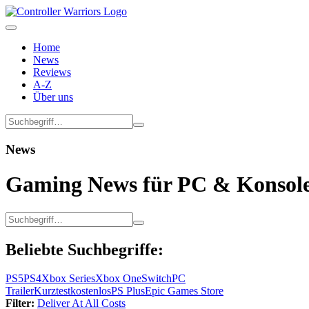
Home
News
Reviews
A-Z
Über uns
News
Gaming News für PC & Konsole
Beliebte Suchbegriffe:
PS5
PS4
Xbox Series
Xbox One
Switch
PC
Trailer
Kurztest
kostenlos
PS Plus
Epic Games Store
Filter:
Deliver At All Costs