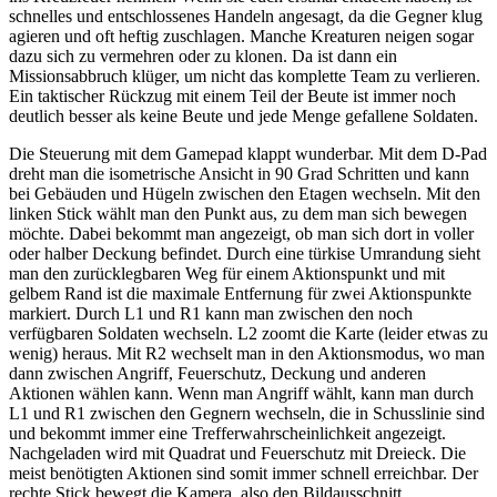
schnelles und entschlossenes Handeln angesagt, da die Gegner klug
agieren und oft heftig zuschlagen. Manche Kreaturen neigen sogar
dazu sich zu vermehren oder zu klonen. Da ist dann ein
Missionsabbruch klüger, um nicht das komplette Team zu verlieren.
Ein taktischer Rückzug mit einem Teil der Beute ist immer noch
deutlich besser als keine Beute und jede Menge gefallene Soldaten.
Die Steuerung mit dem Gamepad klappt wunderbar. Mit dem D-Pad
dreht man die isometrische Ansicht in 90 Grad Schritten und kann
bei Gebäuden und Hügeln zwischen den Etagen wechseln. Mit den
linken Stick wählt man den Punkt aus, zu dem man sich bewegen
möchte. Dabei bekommt man angezeigt, ob man sich dort in voller
oder halber Deckung befindet. Durch eine türkise Umrandung sieht
man den zurücklegbaren Weg für einem Aktionspunkt und mit
gelbem Rand ist die maximale Entfernung für zwei Aktionspunkte
markiert. Durch L1 und R1 kann man zwischen den noch
verfügbaren Soldaten wechseln. L2 zoomt die Karte (leider etwas zu
wenig) heraus. Mit R2 wechselt man in den Aktionsmodus, wo man
dann zwischen Angriff, Feuerschutz, Deckung und anderen
Aktionen wählen kann. Wenn man Angriff wählt, kann man durch
L1 und R1 zwischen den Gegnern wechseln, die in Schusslinie sind
und bekommt immer eine Trefferwahrscheinlichkeit angezeigt.
Nachgeladen wird mit Quadrat und Feuerschutz mit Dreieck. Die
meist benötigten Aktionen sind somit immer schnell erreichbar. Der
rechte Stick bewegt die Kamera, also den Bildausschnitt.