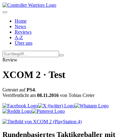
Home
News
Reviews
A-Z
Über uns
Review
XCOM 2 · Test
Getestet auf
PS4
.
Veröffentlicht am
08.11.2016
von Tobias Creter
Rundenbasiertes Taktikgeballer mit