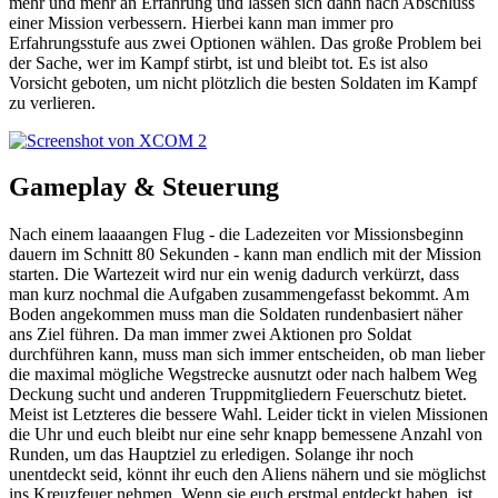
mehr und mehr an Erfahrung und lassen sich dann nach Abschluss
einer Mission verbessern. Hierbei kann man immer pro
Erfahrungsstufe aus zwei Optionen wählen. Das große Problem bei
der Sache, wer im Kampf stirbt, ist und bleibt tot. Es ist also
Vorsicht geboten, um nicht plötzlich die besten Soldaten im Kampf
zu verlieren.
Gameplay & Steuerung
Nach einem laaaangen Flug - die Ladezeiten vor Missionsbeginn
dauern im Schnitt 80 Sekunden - kann man endlich mit der Mission
starten. Die Wartezeit wird nur ein wenig dadurch verkürzt, dass
man kurz nochmal die Aufgaben zusammengefasst bekommt. Am
Boden angekommen muss man die Soldaten rundenbasiert näher
ans Ziel führen. Da man immer zwei Aktionen pro Soldat
durchführen kann, muss man sich immer entscheiden, ob man lieber
die maximal mögliche Wegstrecke ausnutzt oder nach halbem Weg
Deckung sucht und anderen Truppmitgliedern Feuerschutz bietet.
Meist ist Letzteres die bessere Wahl. Leider tickt in vielen Missionen
die Uhr und euch bleibt nur eine sehr knapp bemessene Anzahl von
Runden, um das Hauptziel zu erledigen. Solange ihr noch
unentdeckt seid, könnt ihr euch den Aliens nähern und sie möglichst
ins Kreuzfeuer nehmen. Wenn sie euch erstmal entdeckt haben, ist