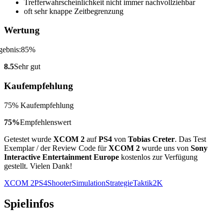
Trefferwahrscheinlichkeit nicht immer nachvollziehbar
oft sehr knappe Zeitbegrenzung
Wertung
8.5
Sehr gut
Kaufempfehlung
75% Kaufempfehlung
75%
Empfehlenswert
Getestet wurde
XCOM 2
auf
PS4
von
Tobias Creter
. Das Test
Exemplar / der Review Code für
XCOM 2
wurde uns von
Sony
Interactive Entertainment Europe
kostenlos zur Verfügung
gestellt. Vielen Dank!
XCOM 2
PS4
Shooter
Simulation
Strategie
Taktik
2K
Spielinfos