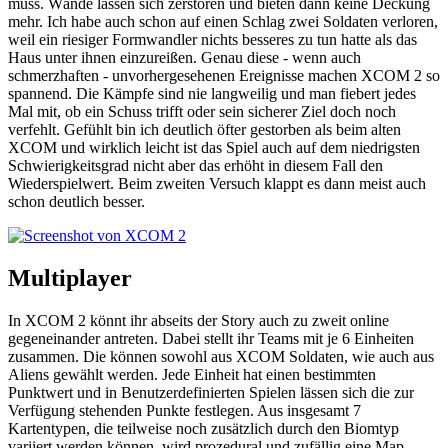
muss. Wände lassen sich zerstören und bieten dann keine Deckung
mehr. Ich habe auch schon auf einen Schlag zwei Soldaten verloren,
weil ein riesiger Formwandler nichts besseres zu tun hatte als das
Haus unter ihnen einzureißen. Genau diese - wenn auch
schmerzhaften - unvorhergesehenen Ereignisse machen XCOM 2 so
spannend. Die Kämpfe sind nie langweilig und man fiebert jedes
Mal mit, ob ein Schuss trifft oder sein sicherer Ziel doch noch
verfehlt. Gefühlt bin ich deutlich öfter gestorben als beim alten
XCOM und wirklich leicht ist das Spiel auch auf dem niedrigsten
Schwierigkeitsgrad nicht aber das erhöht in diesem Fall den
Wiederspielwert. Beim zweiten Versuch klappt es dann meist auch
schon deutlich besser.
Multiplayer
In XCOM 2 könnt ihr abseits der Story auch zu zweit online
gegeneinander antreten. Dabei stellt ihr Teams mit je 6 Einheiten
zusammen. Die können sowohl aus XCOM Soldaten, wie auch aus
Aliens gewählt werden. Jede Einheit hat einen bestimmten
Punktwert und in Benutzerdefinierten Spielen lässen sich die zur
Verfügung stehenden Punkte festlegen. Aus insgesamt 7
Kartentypen, die teilweise noch zusätzlich durch den Biomtyp
variiert werden können, wird prozedural und zufällig eine Map