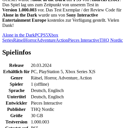
Das Spiel lag uns zum Zeitpunkt von unserem Test in
Version 1.000.003
vor. Das Test Exemplar / der Review Code für
Alone in the Dark
wurde uns von
Sony Interactive
Entertainment Europe
kostenlos zur Verfügung gestellt. Vielen
Dank!
Alone in the Dark
PC
PS5
Xbox
Series
Rätsel
Horror
Adventure
Action
Pieces Interactive
THQ Nordic
Spielinfos
Release
20.03.2024
Erhältlich für
PC
,
PlayStation 5
,
Xbox Series X|S
Genre
Rätsel, Horror, Adventure, Action
Spieler
1 (offline)
Sprache
Deutsch, Englisch
Untertitel
Deutsch, Englisch
Entwickler
Pieces Interactive
Publisher
THQ Nordic
Größe
30 GB
Testversion
1.000.003