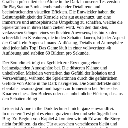
Grafisch präsentiert sich Alone in the Dark in unserer Testversion
für PlayStation 5 mit atemberaubender Detailtreue und
beeindruckenden visuellen Effekten. Die Entwickler haben die
Leistungsfähigkeit der Konsole sehr gut ausgenutzt, um eine
immersive und atmosphärische Umgebung zu schaffen, welche die
Spieler:innen in ihren Bann ziehen wird. Von den dunklen,
verlassenen Gängen eines verfluchten Anwesens, bis hin zu den
schrecklichen Kreaturen, die in den Schatten lauern, ist jeder Aspekt
der Grafik ein Augenschmaus. Auflösung, Details und Atmosphäre
sind jedenfalls Top! Das Game läuft in einer vollwertigen 4k
Auflösung und stabilen 60 Bildern pro Sekunde.
Der Soundtrack trägt maßgeblich zur Erzeugung einer
beängstigenden Atmosphäre bei. Die düsteren Klänge und
unheilvollen Melodien verstärken das Gefühl der Isolation und
Verzweiflung, während die Spieler:innen durch die gefährlichen
Gefilde von Alone in the Dark navigieren. Die Soundeffekte sind
ebenfalls herausragend und tragen zur Immersion bei. Sei es das
Knarren eines alten Bodens oder das unheimliche Flüstern, das aus
den Schatten dringt.
Leider ist Alone in the Dark technisch nicht ganz einwandfrei.
In unserem Test gibt es einen gravierenden und sehr ärgerlichen
Bug. Zu Beginn von Kapitel 4 konnten wir mit Edward die Story
nicht fortführen, da eine Tür ausersehen verschlossen bleibt und