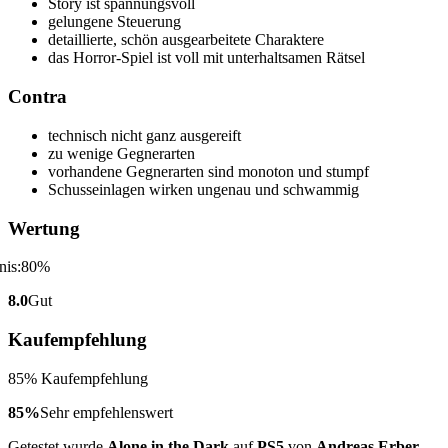
Story ist spannungsvoll
gelungene Steuerung
detaillierte, schön ausgearbeitete Charaktere
das Horror-Spiel ist voll mit unterhaltsamen Rätsel
Contra
technisch nicht ganz ausgereift
zu wenige Gegnerarten
vorhandene Gegnerarten sind monoton und stumpf
Schusseinlagen wirken ungenau und schwammig
Wertung
8.0
Gut
Kaufempfehlung
85% Kaufempfehlung
85%
Sehr empfehlenswert
Getestet wurde
Alone in the Dark
auf
PS5
von
Andreas Erber
.