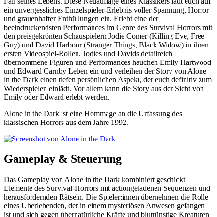
Fall seines Lebens. Diese Neuauflage eines Klassikers lädt euch auf
ein unvergessliches Einzelspieler-Erlebnis voller Spannung, Horror
und grauenhafter Enthüllungen ein. Erlebt eine der
beeindruckendsten Performances im Genre des Survival Horrors mit
den preisgekrönten Schauspielern Jodie Comer (Killing Eve, Free
Guy) und David Harbour (Stranger Things, Black Widow) in ihren
ersten Videospiel-Rollen. Jodies und Davids detailreich
übernommene Figuren und Performances hauchen Emily Hartwood
und Edward Carnby Leben ein und verleihen der Story von Alone
in the Dark einen tiefen persönlichen Aspekt, der euch definitiv zum
Wiederspielen einlädt. Vor allem kann die Story aus der Sicht von
Emily oder Edward erlebt werden.
Alone in the Dark ist eine Hommage an die Urfassung des
klassischen Horrors aus dem Jahre 1992.
Gameplay & Steuerung
Das Gameplay von Alone in the Dark kombiniert geschickt
Elemente des Survival-Horrors mit actiongeladenen Sequenzen und
herausfordernden Rätseln. Die Spieler:innen übernehmen die Rolle
eines Überlebenden, der in einem mysteriösen Anwesen gefangen
ist und sich gegen übernatürliche Kräfte und blutrünstige Kreaturen