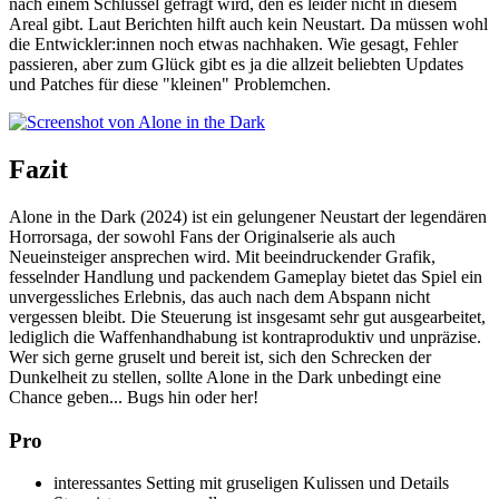
nach einem Schlüssel gefragt wird, den es leider nicht in diesem
Areal gibt. Laut Berichten hilft auch kein Neustart. Da müssen wohl
die Entwickler:innen noch etwas nachhaken. Wie gesagt, Fehler
passieren, aber zum Glück gibt es ja die allzeit beliebten Updates
und Patches für diese "kleinen" Problemchen.
Fazit
Alone in the Dark (2024) ist ein gelungener Neustart der legendären
Horrorsaga, der sowohl Fans der Originalserie als auch
Neueinsteiger ansprechen wird. Mit beeindruckender Grafik,
fesselnder Handlung und packendem Gameplay bietet das Spiel ein
unvergessliches Erlebnis, das auch nach dem Abspann nicht
vergessen bleibt. Die Steuerung ist insgesamt sehr gut ausgearbeitet,
lediglich die Waffenhandhabung ist kontraproduktiv und unpräzise.
Wer sich gerne gruselt und bereit ist, sich den Schrecken der
Dunkelheit zu stellen, sollte Alone in the Dark unbedingt eine
Chance geben... Bugs hin oder her!
Pro
interessantes Setting mit gruseligen Kulissen und Details