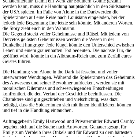
Schauerliteratur. Damit ein Werk zur Southern Gothic gezählt
werden kann, muss die Handlung hauptsächlich in den Südstaaten
der USA spielen. Im Falle von Alone in the Darkwerden die
Spieler:innen auf eine Reise nach Louisiana eingeladen, bei der
jedoch jede Begegnung ihre letzte sein könnte. Mit anderen Worten,
die Story zieht euch in den Wahnsinn.
Die Gegend steckt voller Geheimnisse und Rätsel. Mit jedem von
Dercetos gelösten Geheimnissen werden die Wesen in der
Dunkelheit hungriger. Jede Kugel könnte den Unterschied zwischen
Leben und einem grauenhaften Tod bedeuten. Die nächste Tür, die
geöffnet wird, könnte in ein Albtraum-Reich und zum Zerfall eures
Geistes führen.
Die Handlung von Alone in the Dark ist fesselnd und voller
unerwarteter Wendungen. Während die Spieler:innen das Geheimnis
des Anwesens und seiner Bewohner aufdecken, werden sie mit
moralischen Dilemmas und schwerwiegenden Entscheidungen
konfrontiert, die den Verlauf der Geschichte beeinflussen. Die
Charaktere sind gut geschrieben und vielschichtig, was dazu
beiträgt, dass die Spieler:innen sich mit ihnen identifizieren können
und tief in die Handlung eintauchen.
Auftraggeberin Emily Hartwood und Privatermittler Edward Carnby
begeben sich auf die Suche nach Antworten. Genauer gesagt für
Emily zum Verbleib ihres Onkels und für Edward zu dem härtesten