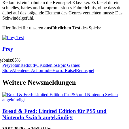
Redout ist ein Tribut an die Rennspiel-Klassiker. Es bietet dir ein
schnelles, hartes und kompromissloses Fahrerlebnis, ohne dass du
dabei auf das prägende Element des Genres verzichten musst: Das
Schwindelgefühl.
Hier findet ihr unseren
ausführlichen Test
des Spiels:
Prey
Prey
Jotun
Redout
PC
Kostenlos
Epic Games
Store
Abenteuer
Action
Indie
Horror
Rätsel
Rennspiel
Weitere Newsmeldungen
Bread & Fred: Limited Edition für PS5 und
Nintendo Switch angekündigt
30.07.2026
um
16:59 Uhr