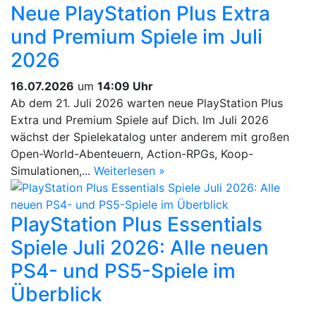
Neue PlayStation Plus Extra
und Premium Spiele im Juli
2026
16.07.2026
um
14:09 Uhr
Ab dem 21. Juli 2026 warten neue PlayStation Plus
Extra und Premium Spiele auf Dich. Im Juli 2026
wächst der Spielekatalog unter anderem mit großen
Open-World-Abenteuern, Action-RPGs, Koop-
Simulationen,...
Weiterlesen »
PlayStation Plus Essentials
Spiele Juli 2026: Alle neuen
PS4- und PS5-Spiele im
Überblick