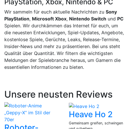
PlayStation, Xbox, Nintendo & PC
Wir sammeln für euch aktuelle Nachrichten zu
Sony
PlayStation
,
Microsoft Xbox
,
Nintendo Switch
und
PC
Spielen. Wir durchkämmen das Internet für euch, um
die neuesten Entwicklungen, Spiel-Updates, Angebote,
kostenlose Spiele, Gerüchte,
Leaks
, Release-Termine,
Insider-News und mehr zu präsentieren. Bei uns steht
Qualität über Quantität. Wir filtern die wichtigsten
Meldungen der Spielebranche heraus, um Gamern die
essentiellen Informationen zu bieten.
Unsere neusten Reviews
Heave Ho 2
Gemeinsam greifen, schwingen
Roboter-
und scheitern