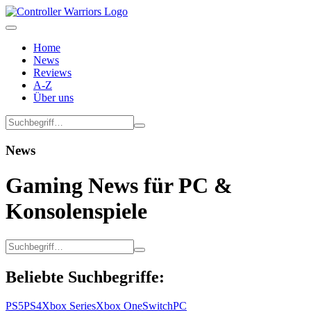
Home
News
Reviews
A-Z
Über uns
News
Gaming News für PC &
Konsolenspiele
Beliebte Suchbegriffe:
PS5
PS4
Xbox Series
Xbox One
Switch
PC