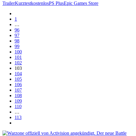
Trailer
Kurztest
kostenlos
PS Plus
Epic Games Store
1
…
96
97
98
99
100
101
102
103
104
105
106
107
108
109
110
…
113