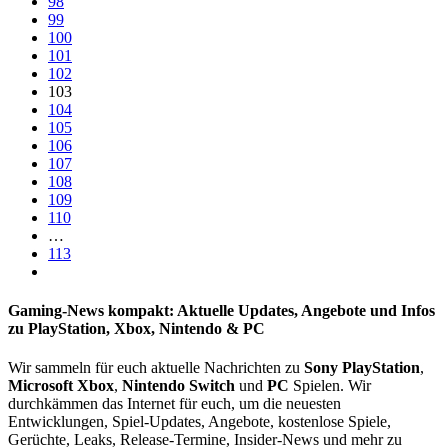
98
99
100
101
102
103
104
105
106
107
108
109
110
…
113
Gaming-News kompakt: Aktuelle Updates, Angebote und Infos
zu PlayStation, Xbox, Nintendo & PC
Wir sammeln für euch aktuelle Nachrichten zu
Sony PlayStation
,
Microsoft Xbox
,
Nintendo Switch
und
PC
Spielen. Wir
durchkämmen das Internet für euch, um die neuesten
Entwicklungen, Spiel-Updates, Angebote, kostenlose Spiele,
Gerüchte,
Leaks
, Release-Termine, Insider-News und mehr zu