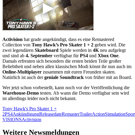
Activision
hat grade angekündigt, dass es eine Remastered
Collection von
Tony Hawk’s Pro Skater 1 + 2
geben wird. Die
zwei legendären
Skateboard
Spiele werden in
4K
neu aufgelegt
und sind ab
4. September
verfügbar für
PS4
und
Xbox One
.
Damals erfreuten sich besonders die ersten beiden Teile großer
Beliebtheit und neben allen klassischen Modi könnt ihr nun auch im
Online-Multiplayer
zusammen mit euren Freunden skaten.
Natürlich ist auch der
geniale Soundtrack
von früher mit an Board.
Wer jetzt schon vorbestellt, kann noch vor der Veröffentlichung die
Warehouse-Demo
testen. Ab wann die Demo verfügbar sein wird
ist allerdings leider noch nicht bekannt.
Tony Hawk's Pro Skater 1 +
2
PS4
Ankündigung
Releasedate
Remaster
Trailer
Action
Simulation
Spor
VISIONS
Activision
Weitere Newsmeldungen