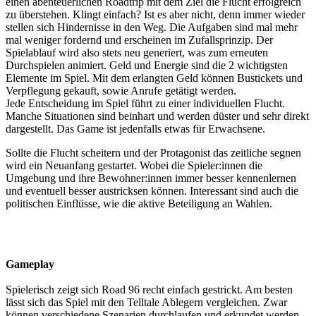
einen abenteuerlichen Roadtrip mit dem Ziel die Flucht erfolgreich
zu überstehen. Klingt einfach? Ist es aber nicht, denn immer wieder
stellen sich Hindernisse in den Weg. Die Aufgaben sind mal mehr
mal weniger fordernd und erscheinen im Zufallsprinzip. Der
Spielablauf wird also stets neu generiert, was zum erneuten
Durchspielen animiert. Geld und Energie sind die 2 wichtigsten
Elemente im Spiel. Mit dem erlangten Geld können Bustickets und
Verpflegung gekauft, sowie Anrufe getätigt werden.
Jede Entscheidung im Spiel führt zu einer individuellen Flucht.
Manche Situationen sind beinhart und werden düster und sehr direkt
dargestellt. Das Game ist jedenfalls etwas für Erwachsene.
Sollte die Flucht scheitern und der Protagonist das zeitliche segnen
wird ein Neuanfang gestartet. Wobei die Spieler:innen die
Umgebung und ihre Bewohner:innen immer besser kennenlernen
und eventuell besser austricksen können. Interessant sind auch die
politischen Einflüsse, wie die aktive Beteiligung an Wahlen.
Gameplay
Spielerisch zeigt sich Road 96 recht einfach gestrickt. Am besten
lässt sich das Spiel mit den Telltale Ablegern vergleichen. Zwar
können verschiedene Szenarien durchlaufen und erkundet werden,