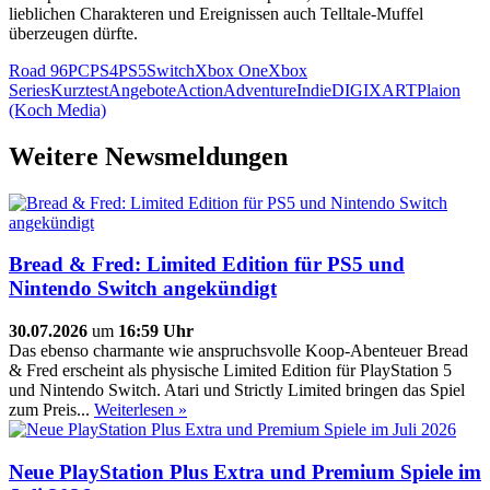
lieblichen Charakteren und Ereignissen auch Telltale-Muffel
überzeugen dürfte.
Road 96
PC
PS4
PS5
Switch
Xbox One
Xbox
Series
Kurztest
Angebote
Action
Adventure
Indie
DIGIXART
Plaion
(Koch Media)
Weitere Newsmeldungen
Bread & Fred: Limited Edition für PS5 und
Nintendo Switch angekündigt
30.07.2026
um
16:59 Uhr
Das ebenso charmante wie anspruchsvolle Koop-Abenteuer Bread
& Fred erscheint als physische Limited Edition für PlayStation 5
und Nintendo Switch. Atari und Strictly Limited bringen das Spiel
zum Preis...
Weiterlesen »
Neue PlayStation Plus Extra und Premium Spiele im