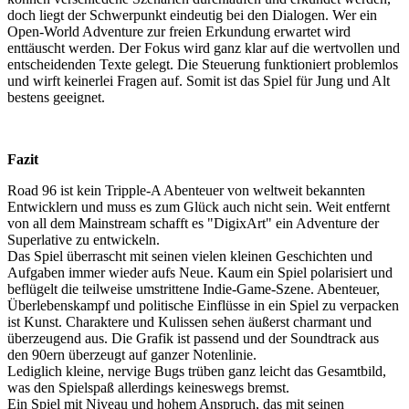
doch liegt der Schwerpunkt eindeutig bei den Dialogen. Wer ein
Open-World Adventure zur freien Erkundung erwartet wird
enttäuscht werden. Der Fokus wird ganz klar auf die wertvollen und
entscheidenden Texte gelegt. Die Steuerung funktioniert problemlos
und wirft keinerlei Fragen auf. Somit ist das Spiel für Jung und Alt
bestens geeignet.
Fazit
Road 96 ist kein Tripple-A Abenteuer von weltweit bekannten
Entwicklern und muss es zum Glück auch nicht sein. Weit entfernt
von all dem Mainstream schafft es "DigixArt" ein Adventure der
Superlative zu entwickeln.
Das Spiel überrascht mit seinen vielen kleinen Geschichten und
Aufgaben immer wieder aufs Neue. Kaum ein Spiel polarisiert und
beflügelt die teilweise umstrittene Indie-Game-Szene. Abenteuer,
Überlebenskampf und politische Einflüsse in ein Spiel zu verpacken
ist Kunst. Charaktere und Kulissen sehen äußerst charmant und
überzeugend aus. Die Grafik ist passend und der Soundtrack aus
den 90ern überzeugt auf ganzer Notenlinie.
Lediglich kleine, nervige Bugs trüben ganz leicht das Gesamtbild,
was den Spielspaß allerdings keineswegs bremst.
Ein Spiel mit Niveau und hohem Anspruch, das mit seinen