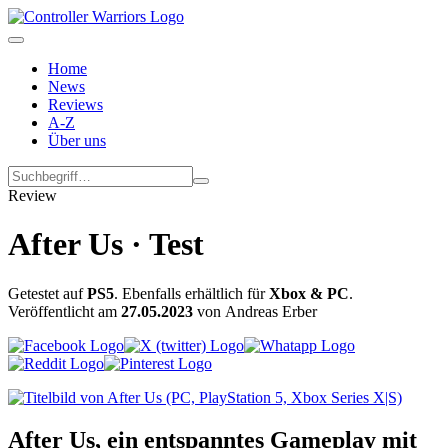
Home
News
Reviews
A-Z
Über uns
Review
After Us · Test
Getestet auf
PS5
. Ebenfalls erhältlich für
Xbox & PC
.
Veröffentlicht am
27.05.2023
von Andreas Erber
After Us, ein entspanntes Gameplay mit