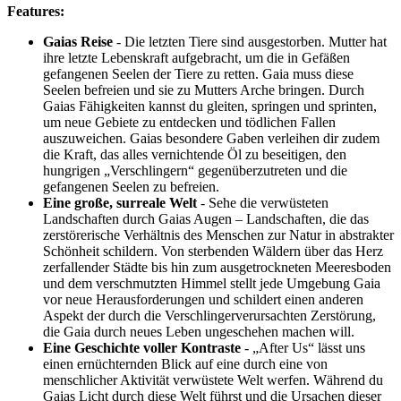
Features:
Gaias Reise
- Die letzten Tiere sind ausgestorben. Mutter hat
ihre letzte Lebenskraft aufgebracht, um die in Gefäßen
gefangenen Seelen der Tiere zu retten. Gaia muss diese
Seelen befreien und sie zu Mutters Arche bringen. Durch
Gaias Fähigkeiten kannst du gleiten, springen und sprinten,
um neue Gebiete zu entdecken und tödlichen Fallen
auszuweichen. Gaias besondere Gaben verleihen dir zudem
die Kraft, das alles vernichtende Öl zu beseitigen, den
hungrigen „Verschlingern“ gegenüberzutreten und die
gefangenen Seelen zu befreien.
Eine große, surreale Welt
- Sehe die verwüsteten
Landschaften durch Gaias Augen – Landschaften, die das
zerstörerische Verhältnis des Menschen zur Natur in abstrakter
Schönheit schildern. Von sterbenden Wäldern über das Herz
zerfallender Städte bis hin zum ausgetrockneten Meeresboden
und dem verschmutzten Himmel stellt jede Umgebung Gaia
vor neue Herausforderungen und schildert einen anderen
Aspekt der durch die Verschlingerverursachten Zerstörung,
die Gaia durch neues Leben ungeschehen machen will.
Eine Geschichte voller Kontraste
- „After Us“ lässt uns
einen ernüchternden Blick auf eine durch eine von
menschlicher Aktivität verwüstete Welt werfen. Während du
Gaias Licht durch diese Welt führst und die Ursachen dieser