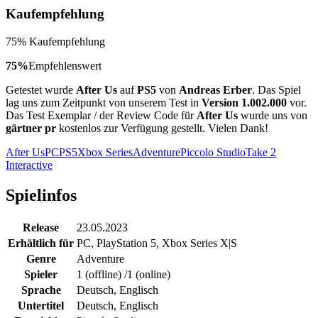
Kaufempfehlung
75% Kaufempfehlung
75%
Empfehlenswert
Getestet wurde
After Us
auf
PS5
von
Andreas Erber
. Das Spiel
lag uns zum Zeitpunkt von unserem Test in
Version 1.002.000
vor.
Das Test Exemplar / der Review Code für
After Us
wurde uns von
gärtner pr
kostenlos zur Verfügung gestellt. Vielen Dank!
After Us
PC
PS5
Xbox Series
Adventure
Piccolo Studio
Take 2
Interactive
Spielinfos
Release
23.05.2023
Erhältlich für
PC
,
PlayStation 5
,
Xbox Series X|S
Genre
Adventure
Spieler
1 (offline) /1 (online)
Sprache
Deutsch, Englisch
Untertitel
Deutsch, Englisch