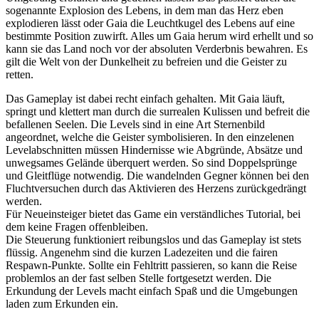
sogenannte Explosion des Lebens, in dem man das Herz eben
explodieren lässt oder Gaia die Leuchtkugel des Lebens auf eine
bestimmte Position zuwirft. Alles um Gaia herum wird erhellt und so
kann sie das Land noch vor der absoluten Verderbnis bewahren. Es
gilt die Welt von der Dunkelheit zu befreien und die Geister zu
retten.
Das Gameplay ist dabei recht einfach gehalten. Mit Gaia läuft,
springt und klettert man durch die surrealen Kulissen und befreit die
befallenen Seelen. Die Levels sind in eine Art Sternenbild
angeordnet, welche die Geister symbolisieren. In den einzelenen
Levelabschnitten müssen Hindernisse wie Abgründe, Absätze und
unwegsames Gelände überquert werden. So sind Doppelsprünge
und Gleitflüge notwendig. Die wandelnden Gegner können bei den
Fluchtversuchen durch das Aktivieren des Herzens zurückgedrängt
werden.
Für Neueinsteiger bietet das Game ein verständliches Tutorial, bei
dem keine Fragen offenbleiben.
Die Steuerung funktioniert reibungslos und das Gameplay ist stets
flüssig. Angenehm sind die kurzen Ladezeiten und die fairen
Respawn-Punkte. Sollte ein Fehltritt passieren, so kann die Reise
problemlos an der fast selben Stelle fortgesetzt werden. Die
Erkundung der Levels macht einfach Spaß und die Umgebungen
laden zum Erkunden ein.