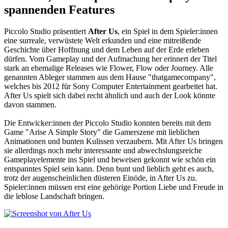
spannenden Features
Piccolo Studio präsentiert
After Us
, ein Spiel in dem Spieler:innen
eine surreale, verwüstete Welt erkunden und eine mitreißende
Geschichte über Hoffnung und dem Leben auf der Erde erleben
dürfen. Vom Gameplay und der Aufmachung her erinnert der Titel
stark an ehemalige Releases wie Flower, Flow oder Journey. Alle
genannten Ableger stammen aus dem Hause "thatgamecompany",
welches bis 2012 für Sony Computer Entertainment gearbeitet hat.
After Us spielt sich dabei recht ähnlich und auch der Look könnte
davon stammen.
Die Entwicker:innen der Piccolo Studio konnten bereits mit dem
Game "Arise A Simple Story" die Gamerszene mit lieblichen
Animationen und bunten Kulissen verzaubern. Mit After Us bringen
sie allerdings noch mehr interessante und abwechslungsreiche
Gameplayelemente ins Spiel und beweisen gekonnt wie schön ein
entspanntes Spiel sein kann. Denn bunt und lieblich geht es auch,
trotz der augenscheinlichen düsteren Einöde, in After Us zu.
Spieler:innen müssen erst eine gehörige Portion Liebe und Freude in
die leblose Landschaft bringen.