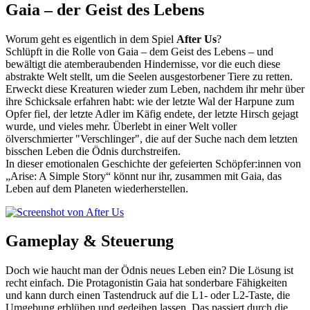
Gaia – der Geist des Lebens
Worum geht es eigentlich in dem Spiel
After Us
?
Schlüpft in die Rolle von Gaia – dem Geist des Lebens – und
bewältigt die atemberaubenden Hindernisse, vor die euch diese
abstrakte Welt stellt, um die Seelen ausgestorbener Tiere zu retten.
Erweckt diese Kreaturen wieder zum Leben, nachdem ihr mehr über
ihre Schicksale erfahren habt: wie der letzte Wal der Harpune zum
Opfer fiel, der letzte Adler im Käfig endete, der letzte Hirsch gejagt
wurde, und vieles mehr. Überlebt in einer Welt voller
ölverschmierter "Verschlinger", die auf der Suche nach dem letzten
bisschen Leben die Ödnis durchstreifen.
In dieser emotionalen Geschichte der gefeierten Schöpfer:innen von
„Arise: A Simple Story“ könnt nur ihr, zusammen mit Gaia, das
Leben auf dem Planeten wiederherstellen.
Gameplay & Steuerung
Doch wie haucht man der Ödnis neues Leben ein? Die Lösung ist
recht einfach. Die Protagonistin Gaia hat sonderbare Fähigkeiten
und kann durch einen Tastendruck auf die L1- oder L2-Taste, die
Umgebung erblühen und gedeihen lassen. Das passiert durch die