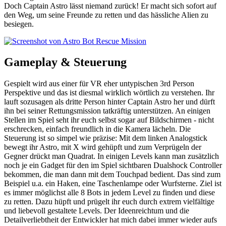
Doch Captain Astro lässt niemand zurück! Er macht sich sofort auf
den Weg, um seine Freunde zu retten und das hässliche Alien zu
besiegen.
Gameplay & Steuerung
Gespielt wird aus einer für VR eher untypischen 3rd Person
Perspektive und das ist diesmal wirklich wörtlich zu verstehen. Ihr
lauft sozusagen als dritte Person hinter Captain Astro her und dürft
ihn bei seiner Rettungsmission tatkräftig unterstützen. An einigen
Stellen im Spiel seht ihr euch selbst sogar auf Bildschirmen - nicht
erschrecken, einfach freundlich in die Kamera lächeln. Die
Steuerung ist so simpel wie präzise: Mit dem linken Analogstick
bewegt ihr Astro, mit X wird gehüpft und zum Verprügeln der
Gegner drückt man Quadrat. In einigen Levels kann man zusätzlich
noch je ein Gadget für den im Spiel sichtbaren Dualshock Controller
bekommen, die man dann mit dem Touchpad bedient. Das sind zum
Beispiel u.a. ein Haken, eine Taschenlampe oder Wurfsterne. Ziel ist
es immer möglichst alle 8 Bots in jedem Level zu finden und diese
zu retten. Dazu hüpft und prügelt ihr euch durch extrem vielfältige
und liebevoll gestaltete Levels. Der Ideenreichtum und die
Detailverliebtheit der Entwickler hat mich dabei immer wieder aufs