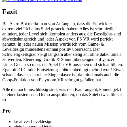
Fazit
Bei Astro Bot merkt man von Anfang an, dass die Entwickler
extrem viel Liebe ins Spiel gesteckt haben. Alles ist sehr niedlich
animiert, jeder Level sieht komplett anders aus, die Bossfights sind
abwechslungsreich und jeder Aspekt von PS VR wird perfekt
genutzt. In jeder neuen Mission wurde ich vom Game- &
Leveldesign mindestens einmal positiv überrascht. Der
Schwierigkeitsgrad steigt langsam aber stetig an, ohne dabei unfair
zu werden. Steuerung, Grafik & Sound überzeugen auf ganzer
Linie. Genau so muss ein Spiel für VR aussehen und sich anfühlen.
Egal ob DLC oder Fortsetzung - bitte unbedingt mehr davon! Etwas
schade, dass es ein reiner Singleplayer ist, da mir damals auch die
Coop-Funktion von Playroom VR sehr gut gefallen hat.
Alle die noch unschlüssig sind, was den Kauf angeht, können jetzt
in einer kostenlosen Demo ausprobieren, ob das Spiel etwas für sie
ist.
Pro
kreatives Leveldesign
viele liebevolle Details