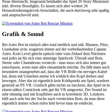
Neue überrascht. Insgesamt beinhaltet das Spiel 20 Story Missionen
inkl. diverse Bossfights. Es lassen sich aber weitere 26
Herausforderungslevels freischalten, die auch durchweg sehr spaßig
und anspruchsvoll sind.
Grafik & Sound
Bei Astro Bot ist einfach alles total niedlich und süß. Blumen, Pilze,
Grashalme uvm. reagieren immer auf der vorbeilaufenden Captain
Astro. Kein Level gleicht optisch oder vom Ablauf dem Nächsten
und jedes ist für sich eine stimmige Spielwelt. Überall sind Bots,
Sterne oder Chamäleons versteckt - man muss sich also immer gut
umschauen, wenn man alles einsammeln möchte. Da fällt dann auch
besondern unangenehm auf, dass die VR Brille ein nerviges Kabel
hat, denn mit Umsehen meine ich wirklich den Kopf drehen und
bewegen. Aber das ist eigentlich kein Kritikpunkt am Spiel, sondern
generell an PS VR. Grafisch gibts nichts zu meckern, das Spiel ist in
einem süßen Comiclook sehr gut für VR umgesetzt. Der Sound ist
sehr stimmig und mit Kopfhörer auch in korrektem 3D. Letzteres
hilft auch sehr bei der Suche nach versteckten Bots, da man diese
eigentlich immer schon rufen hört bevor man sie entdeckt.