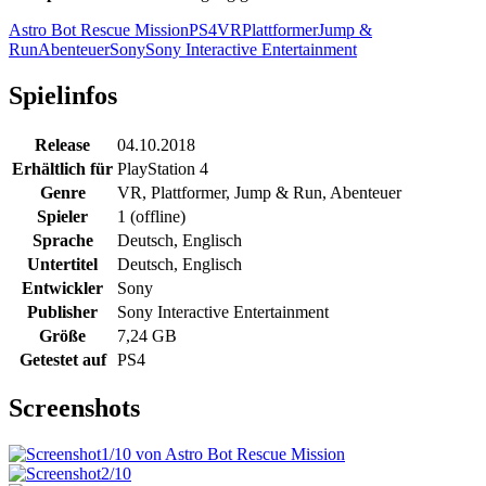
Astro Bot Rescue Mission
PS4
VR
Plattformer
Jump &
Run
Abenteuer
Sony
Sony Interactive Entertainment
Spielinfos
Release
04.10.2018
Erhältlich für
PlayStation 4
Genre
VR, Plattformer, Jump & Run, Abenteuer
Spieler
1 (offline)
Sprache
Deutsch, Englisch
Untertitel
Deutsch, Englisch
Entwickler
Sony
Publisher
Sony Interactive Entertainment
Größe
7,24 GB
Getestet auf
PS4
Screenshots