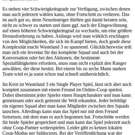
Es stehen vier Schwierigkeitsgrade zur Verfügung, zwischen denen
man auch jederzeit wählen kann, ohne Fortschritt zu verlieren. Das
ist auch gut so, denn Neueinsteiger dürften gut damit beraten sein,
nicht zu schwer zu starten und dann ggf. nach der Eingewöhnung
auf einen höheren Schwierigkeitsgrad zu wechseln, um eine größere
Herausforderung zu haben. Anfangs wird man wirklich erschlagen
von den Möglichkeiten, die sich im Kampf bieten, doch grade diese
Komplexität macht Wasteland 3 so spannend. Glücklicherweise teilt
man sich ein Inventar für das komplette Squad und auch bei der
Konversation oder bei den Aktionen, die bestimmte
Spezialfähigkeiten erfordern, muss man nicht explizit den Ranger
anwählen, der diese besitzt. Bei einem bis zu sechs Mann starken
Team wird es ja sonst schon mal schnell unübersichtlich.
Im Kern ist Wasteland 3 ein Single Player Spiel, lässt sich aber auch
komplett zusammen mit einem Freund im Online-Coop spielen.
Dabei übernimmt jeder Spieler einen Hauptcharakter und man kann
gemeinsam oder auch getrennt die Welt erkunden. Jeder befehligt
ein eigenes Squad aber man kann Mitglieder zwischen den Squads
tauschen. Allerdings kann man das Spiel nur mit dem Freund
fortsetzen, mit dem man es auch begonnen hat. Fortschritte werden
für beide Spieler gespeichert und man kann das Spiel jederzeit auch
ohne Coop-Partner weiterspielen. Leider gibt es keinen lokalen
Coop-Modus per Splitscreen. Bei der Veröffentlichung war der