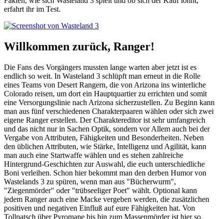
Fakten, wie sich Wasteland 3 spielt und ob sich der Kauf lohnt,
erfahrt ihr im Test.
Willkommen zurück, Ranger!
Die Fans des Vorgängers mussten lange warten aber jetzt ist es
endlich so weit. In Wasteland 3 schlüpft man erneut in die Rolle
eines Teams von Desert Rangern, die von Arizona ins winterliche
Colorado reisen, um dort ein Hauptquartier zu errichten und somit
eine Versorgungslinie nach Arizona sicherzustellen. Zu Beginn kann
man aus fünf verschiedenen Charakterpaaren wählen oder sich zwei
eigene Ranger erstellen. Der Charaktereditor ist sehr umfangreich
und das nicht nur in Sachen Optik, sondern vor Allem auch bei der
Vergabe von Attributen, Fähigkeiten und Besonderheiten. Neben
den üblichen Attributen, wie Stärke, Intelligenz und Agilität, kann
man auch eine Startwaffe wählen und es stehen zahlreiche
Hintergrund-Geschichten zur Auswahl, die euch unterschiedliche
Boni verleihen. Schon hier bekommt man den derben Humor von
Wastelands 3 zu spüren, wenn man aus "Bücherwurm",
"Ziegenmörder" oder "trübseeliger Poet" wählt. Optional kann
jedem Ranger auch eine Macke vergeben werden, die zusätzlichen
positiven und negativen Einfluß auf eure Fähigkeiten hat. Von
Tollpatsch über Pyromane bis hin zum Massenmörder ist hier so