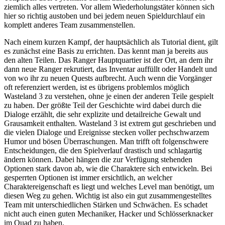
ziemlich alles vertreten. Vor allem Wiederholungstäter können sich
hier so richtig austoben und bei jedem neuen Spieldurchlauf ein
komplett anderes Team zusammenstellen.
Nach einem kurzen Kampf, der hauptsächlich als Tutorial dient, gilt
es zunächst eine Basis zu errichten. Das kennt man ja bereits aus
den alten Teilen. Das Ranger Hauptquartier ist der Ort, an dem ihr
dann neue Ranger rekrutiert, das Inventar auffüllt oder Handelt und
von wo ihr zu neuen Quests aufbrecht. Auch wenn die Vorgänger
oft referenziert werden, ist es übrigens problemlos möglich
Wasteland 3 zu verstehen, ohne je einen der anderen Teile gespielt
zu haben. Der größte Teil der Geschichte wird dabei durch die
Dialoge erzählt, die sehr explizite und detailreiche Gewalt und
Grausamkeit enthalten. Wasteland 3 ist extrem gut geschrieben und
die vielen Dialoge und Ereignisse stecken voller pechschwarzem
Humor und bösen Überraschungen. Man trifft oft folgenschwere
Entscheidungen, die den Spielverlauf drastisch und schlagartig
ändern können. Dabei hängen die zur Verfügung stehenden
Optionen stark davon ab, wie die Charaktere sich entwickeln. Bei
gesperrten Optionen ist immer ersichtlich, an welcher
Charaktereigenschaft es liegt und welches Level man benötigt, um
diesen Weg zu gehen. Wichtig ist also ein gut zusammengestelltes
Team mit unterschiedlichen Stärken und Schwächen. Es schadet
nicht auch einen guten Mechaniker, Hacker und Schlösserknacker
im Quad zu haben.