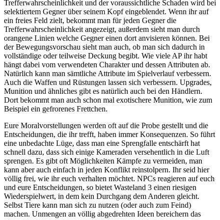
Trefferwahrscheinlichkeit und der voraussichtliche Schaden wird bei
selektiertem Gegner über seinem Kopf eingeblendet. Wenn ihr auf
ein freies Feld zielt, bekommt man für jeden Gegner die
Trefferwahrscheinlichkeit angezeigt, außerdem sieht man durch
orangene Linien welche Gegner einen dort anvisieren können. Bei
der Bewegungsvorschau sieht man auch, ob man sich dadurch in
vollständige oder teilweise Deckung begibt. Wie viele AP ihr habt
hängt dabei vom verwendeten Charakter und dessen Attributen ab.
Natürlich kann man sämtliche Attribute im Spielverlauf verbessern.
Auch die Waffen und Rüstungen lassen sich verbessern. Upgrades,
Munition und ähnliches gibt es natürlich auch bei den Händlern.
Dort bekommt man auch schon mal exotischere Munition, wie zum
Beispiel ein gefrorenes Frettchen.
Eure Moralvorstellungen werden oft auf die Probe gestellt und die
Entscheidungen, die ihr trefft, haben immer Konsequenzen. So führt
eine unbedachte Lüge, dass man eine Sprengfalle entschärft hat
schnell dazu, dass sich einige Kameraden versehentlich in die Luft
sprengen. Es gibt oft Möglichkeiten Kämpfe zu vermeiden, man
kann aber auch einfach in jeden Konflikt reinstolpern. Ihr seid hier
völlig frei, wie ihr euch verhalten möchtet. NPCs reagieren auf euch
und eure Entscheidungen, so bietet Wasteland 3 einen riesigen
Wiederspielwert, in dem kein Durchgang dem Anderen gleicht.
Selbst Tiere kann man sich zu nutzen (oder auch zum Feind)
machen. Unmengen an völlig abgedrehten Ideen bereichern das