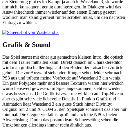
der Steuerung gibt es im Kampf ja auch in Wasteland 3, sie wurde
nur nicht konsequent genug durchgezogen. In Dialogen wird das
Auswahlrechteck immer wieder auf den ersten Eintrag gesetzt,
wodurch man ständig erneut runter scrollen muss, um den nächsten
Eintrag zu wählen.
Grafik & Sound
Das Spiel startet mit einer gut gemachten kleinen Intro, die optisch
mit dem Trailer mithalten kann. Direkt danach im Charaktereditor
wird man grafisch allerdings auf den Boden der Tatsachen zurück
geholt. Die zur Auswahl stehenden Ranger sehen leider sehr nach
PS3 aus und trübten meine Vorfreude auf Wasteland 3 ein wenig.
Ein paar Polygone mehr und bessere Texturen wären hier wirklich
wünschenswert gewesen. Im Spiel angekommen, sieht es wieder
etwas besser aus. Die Grafik ist zwar nie wirklich auf Top-Niveau
aber es gibt sehr viele liebevolle Details. In Punkto Grafik und
Animation liegt Wasteland 3 ein gutes Stück hinter Divinity:
Original Sin 2 und X-COM 2, den Spielspaß schmälert das aber nur
minimal. Die Gegnervielfalt ist groß und auch die NPCs bieten
Abwechslung. Durch das postnukleare Schneesetting sehen die
Umgebungen allerdings immer recht ähnlich aus.