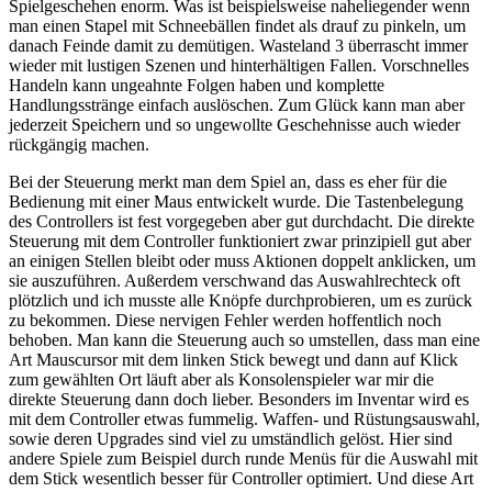
Spielgeschehen enorm. Was ist beispielsweise naheliegender wenn
man einen Stapel mit Schneebällen findet als drauf zu pinkeln, um
danach Feinde damit zu demütigen. Wasteland 3 überrascht immer
wieder mit lustigen Szenen und hinterhältigen Fallen. Vorschnelles
Handeln kann ungeahnte Folgen haben und komplette
Handlungsstränge einfach auslöschen. Zum Glück kann man aber
jederzeit Speichern und so ungewollte Geschehnisse auch wieder
rückgängig machen.
Bei der Steuerung merkt man dem Spiel an, dass es eher für die
Bedienung mit einer Maus entwickelt wurde. Die Tastenbelegung
des Controllers ist fest vorgegeben aber gut durchdacht. Die direkte
Steuerung mit dem Controller funktioniert zwar prinzipiell gut aber
an einigen Stellen bleibt oder muss Aktionen doppelt anklicken, um
sie auszuführen. Außerdem verschwand das Auswahlrechteck oft
plötzlich und ich musste alle Knöpfe durchprobieren, um es zurück
zu bekommen. Diese nervigen Fehler werden hoffentlich noch
behoben. Man kann die Steuerung auch so umstellen, dass man eine
Art Mauscursor mit dem linken Stick bewegt und dann auf Klick
zum gewählten Ort läuft aber als Konsolenspieler war mir die
direkte Steuerung dann doch lieber. Besonders im Inventar wird es
mit dem Controller etwas fummelig. Waffen- und Rüstungsauswahl,
sowie deren Upgrades sind viel zu umständlich gelöst. Hier sind
andere Spiele zum Beispiel durch runde Menüs für die Auswahl mit
dem Stick wesentlich besser für Controller optimiert. Und diese Art