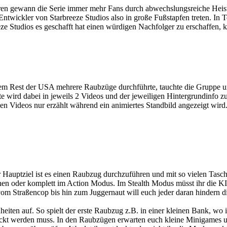
 Jahren gewann die Serie immer mehr Fans durch abwechslungsreiche Hei
ntwickler von Starbreeze Studios also in große Fußstapfen treten. In T
ze Studios es geschafft hat einen würdigen Nachfolger zu erschaffen, k
Rest der USA mehrere Raubzüge durchführte, tauchte die Gruppe unte
rd dabei in jeweils 2 Videos und der jeweiligen Hintergrundinfo zum
 den Videos nur erzählt während ein animiertes Standbild angezeigt wi
uer Hauptziel ist es einen Raubzug durchzuführen und mit so vielen Tasc
hen oder komplett im Action Modus. Im Stealth Modus müsst ihr die KI
vom Straßencop bis hin zum Juggernaut will euch jeder daran hindern d
enheiten auf. So spielt der erste Raubzug z.B. in einer kleinen Bank,
kt werden muss. In den Raubzügen erwarten euch kleine Minigames und