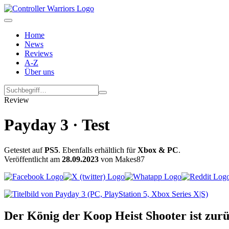
Home
News
Reviews
A-Z
Über uns
Review
Payday 3 · Test
Getestet auf
PS5
. Ebenfalls erhältlich für
Xbox & PC
.
Veröffentlicht am
28.09.2023
von Makes87
Der König der Koop Heist Shooter ist zur