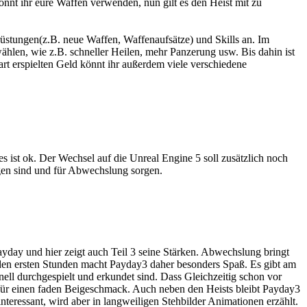
nnt ihr eure Waffen verwenden, nun gilt es den Heist mit zu
rüstungen(z.B. neue Waffen, Waffenaufsätze) und Skills an. Im
ählen, wie z.B. schneller Heilen, mehr Panzerung usw. Bis dahin ist
hart erspielten Geld könnt ihr außerdem viele verschiedene
 ist ok. Der Wechsel auf die Unreal Engine 5 soll zusätzlich noch
ngen sind und für Abwechslung sorgen.
yday und hier zeigt auch Teil 3 seine Stärken. Abwechslung bringt
 den ersten Stunden macht Payday3 daher besonders Spaß. Es gibt am
nell durchgespielt und erkundet sind. Dass Gleichzeitig schon vor
 für einen faden Beigeschmack. Auch neben den Heists bleibt Payday3
 interessant, wird aber in langweiligen Stehbilder Animationen erzählt.