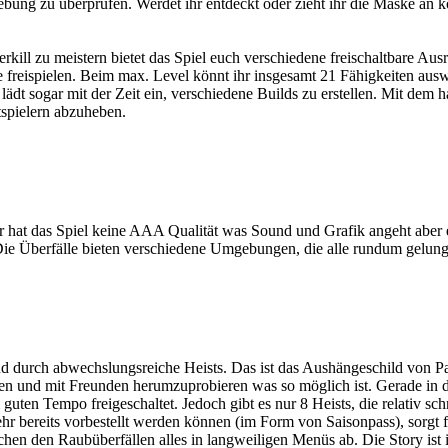
bung zu überprüfen. Werdet ihr entdeckt oder zieht ihr die Maske an kö
ll zu meistern bietet das Spiel euch verschiedene freischaltbare Aus
 freispielen. Beim max. Level könnt ihr insgesamt 21 Fähigkeiten ausw
lädt sogar mit der Zeit ein, verschiedene Builds zu erstellen. Mit dem 
spielern abzuheben.
 hat das Spiel keine AAA Qualität was Sound und Grafik angeht aber es
. Die Überfälle bieten verschiedene Umgebungen, die alle rundum gelu
d durch abwechslungsreiche Heists. Das ist das Aushängeschild von Pa
len und mit Freunden herumzuprobieren was so möglich ist. Gerade in
ten Tempo freigeschaltet. Jedoch gibt es nur 8 Heists, die relativ sch
hr bereits vorbestellt werden können (im Form von Saisonpass), sorgt
wischen den Raubüberfällen alles in langweiligen Menüs ab. Die Story ist