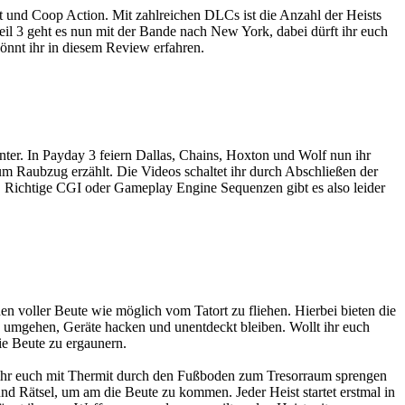
st und Coop Action. Mit zahlreichen DLCs ist die Anzahl der Heists
eil 3 geht es nun mit der Bande nach New York, dabei dürft ihr euch
önnt ihr in diesem Review erfahren.
r. In Payday 3 feiern Dallas, Chains, Hoxton und Wolf nun ihr
 Raubzug erzählt. Die Videos schaltet ihr durch Abschließen der
rd. Richtige CGI oder Gameplay Engine Sequenzen gibt es also leider
hen voller Beute wie möglich vom Tatort zu fliehen. Hierbei bieten die
 umgehen, Geräte hacken und unentdeckt bleiben. Wollt ihr euch
ie Beute zu ergaunern.
 wo ihr euch mit Thermit durch den Fußboden zum Tresorraum sprengen
 Rätsel, um am die Beute zu kommen. Jeder Heist startet erstmal in