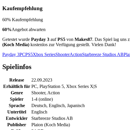
Kaufempfehlung
60% Kaufempfehlung
60%
Angebot abwarten
Getestet wurde
Payday 3
auf
PS5
von
Makes87
. Das Spiel lag uns
(Koch Media)
kostenlos zur Verfügung gestellt. Vielen Dank!
Payday 3
PC
PS5
Xbox Series
Shooter
Action
Starbreeze Studios AB
Pla
Spielinfos
Release
22.09.2023
Erhältlich für
PC
,
PlayStation 5
,
Xbox Series X|S
Genre
Shooter, Action
Spieler
1-4 (online)
Sprache
Deutsch, Englisch, Japanisch
Untertitel
Englisch
Entwickler
Starbreeze Studios AB
Publisher
Plaion (Koch Media)