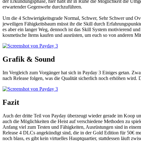
der Erkundungsphase, hier habt ihr in Ruhe die Möglichkeit die Umge
erwartender Gegenwehr durchzuführen.
Um die 4 Schwierigkeitsgrade Normal, Schwer, Sehr Schwer und Overki
jeweiligen Fähigkeitsbaum müsst ihr die Skill durch Erfahrungspunkte
es aber ein langer Weg, dennoch ist das Skill System motivierend und 
kosmetische Items kaufen und ausrüsten, um euch so von anderen Mit
Grafik & Sound
Im Vergleich zum Vorgänger hat sich in Payday 3 Einiges getan. Zwar
nach Release folgen, was die Qualität sicherlich noch erhöhen wird
Fazit
Auch der dritte Teil von Payday überzeugt wieder gerade im Koop un
auch die Möglichkeiten die Heist auf verschiedene Methoden zu spie
Anfang viel zum Testen und Fähigkeiten, Ausrüstungen sind in einem gu
Release 4 DLCs angekündigt sind, die in der Gold Edition für 50€ me
noch blass, es gibt kein virtuelles Hauptquartier, stattdessen läuft z