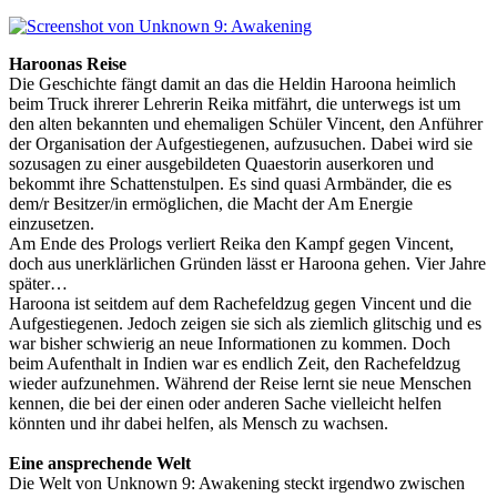
Haroonas Reise
Die Geschichte fängt damit an das die Heldin Haroona heimlich
beim Truck ihrerer Lehrerin Reika mitfährt, die unterwegs ist um
den alten bekannten und ehemaligen Schüler Vincent, den Anführer
der Organisation der Aufgestiegenen, aufzusuchen. Dabei wird sie
sozusagen zu einer ausgebildeten Quaestorin auserkoren und
bekommt ihre Schattenstulpen. Es sind quasi Armbänder, die es
dem/r Besitzer/in ermöglichen, die Macht der Am Energie
einzusetzen.
Am Ende des Prologs verliert Reika den Kampf gegen Vincent,
doch aus unerklärlichen Gründen lässt er Haroona gehen. Vier Jahre
später…
Haroona ist seitdem auf dem Rachefeldzug gegen Vincent und die
Aufgestiegenen. Jedoch zeigen sie sich als ziemlich glitschig und es
war bisher schwierig an neue Informationen zu kommen. Doch
beim Aufenthalt in Indien war es endlich Zeit, den Rachefeldzug
wieder aufzunehmen. Während der Reise lernt sie neue Menschen
kennen, die bei der einen oder anderen Sache vielleicht helfen
könnten und ihr dabei helfen, als Mensch zu wachsen.
Eine ansprechende Welt
Die Welt von Unknown 9: Awakening steckt irgendwo zwischen