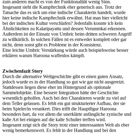
zum anderen macht es von der Funktionalität wenig Sinn.
Insgesamt sieht die Kampftechnik eher generisch aus. Trotz der
Tatsache das es sich um eine indische Charakterin handelt, wurde
hier keine indische Kampftechnik erwähnt. Hat man hier vielleicht
bei der indischen Kultur verschlafen? Jedenfalls konnte ich kein
Ähnlichkeiten zu Kalaripayattu und dessen Verummkai erkennen.
Außerdem ist der Einsatz von Umbric beim dritten schweren Angriff
zu willkürlich. In solchen Fällen ist es entweder komplett oder gar
nicht, denn sonst gibt es Probleme in der Konsistenz.
Eine leichte Umbric Verstärkung würde auch beispielsweise besser
erklären warum Haroona waffenlos kämpft.
Zwischenfazit Story
Durch die alternative Weltgeschichte gibt es einen guten Ansatz,
jedoch wurde es in der Handlung so gut wie gar nicht ausgereizt.
Stattdessen liegen diese eher im Hintergrund als optionale
Sammelobjekte. Eine bessere Integration hätte der Geschichte
wesentlich geholfen. Auch bei den Charakteren wurde zu viel auf
dem Teller gelassen. Es fehlt ein gut strukturierter Aufbau, der sie
beim Spieler/in verankert. Dies trifft die Hauptfigur Haroona
besonders hart, da vor allem die unerklärte anfängliche zynische und
kalte Art bei einigen auf die kalte Schulter treffen wird.
Insgesamt zeigt sich die Story trotz einer interessanten Welt als eher
wenig bemerkenswert. Es fehlt in der Handlung und bei den