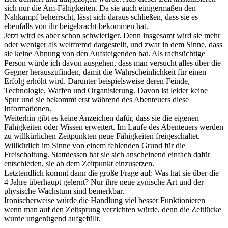
sich nur die Am-Fähigkeiten. Da sie auch einigermaßen den
Nahkampf beherrscht, lässt sich daraus schließen, dass sie es
ebenfalls von ihr beigebracht bekommen hat.
Jetzt wird es aber schon schwieriger. Denn insgesamt wird sie mehr
oder weniger als weltfremd dargestellt, und zwar in dem Sinne, dass
sie keine Ahnung von den Aufsteigenden hat. Als rachsüchtige
Person würde ich davon ausgehen, dass man versucht alles über die
Gegner herauszufinden, damit die Wahrscheinlichkeit für einen
Erfolg erhöht wird. Darunter beispielsweise deren Feinde,
Technologie, Waffen und Organisierung. Davon ist leider keine
Spur und sie bekommt erst während des Abenteuers diese
Informationen.
Weiterhin gibt es keine Anzeichen dafür, dass sie die eigenen
Fähigkeiten oder Wissen erweitert. Im Laufe des Abenteuers werden
zu willkürlichen Zeitpunkten neue Fähigkeiten freigeschaltet.
Willkürlich im Sinne von einem fehlenden Grund für die
Freischaltung. Stattdessen hat sie sich anscheinend einfach dafür
entschieden, sie ab dem Zeitpunkt einzusetzen.
Letztendlich kommt dann die große Frage auf: Was hat sie über die
4 Jahre überhaupt gelernt? Nur ihre neue zynische Art und der
physische Wachstum sind bemerkbar.
Ironischerweise würde die Handlung viel besser Funktionieren
wenn man auf den Zeitsprung verzichten würde, denn die Zeitlücke
wurde ungenügend aufgefüllt.