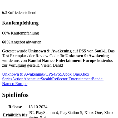
6.5
Zufriedenstellend
Kaufempfehlung
60% Kaufempfehlung
60%
Angebot abwarten
Getestet wurde
Unknown 9: Awakening
auf
PS5
von
Soul-1
. Das
Test Exemplar / der Review Code für
Unknown 9: Awakening
wurde uns von
Bandai Namco Entertainment Europe
kostenlos
zur Verfügung gestellt. Vielen Dank!
Unknown 9: Awakening
PC
PS4
PS5
Xbox One
Xbox
Series
Action
Abenteuer
Stealth
Reflector Entertainment
Bandai
Namco Europe
Spielinfos
Release
18.10.2024
PC
,
PlayStation 4
,
PlayStation 5
,
Xbox One
,
Xbox
Erhältlich für
Series X|S