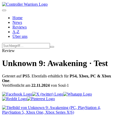
Home
News
Reviews
A-Z
Über uns
Review
Unknown 9: Awakening · Test
Getestet auf
PS5
. Ebenfalls erhältlich für
PS4, Xbox, PC & Xbox
One
.
Veröffentlicht am
22.11.2024
von Soul-1