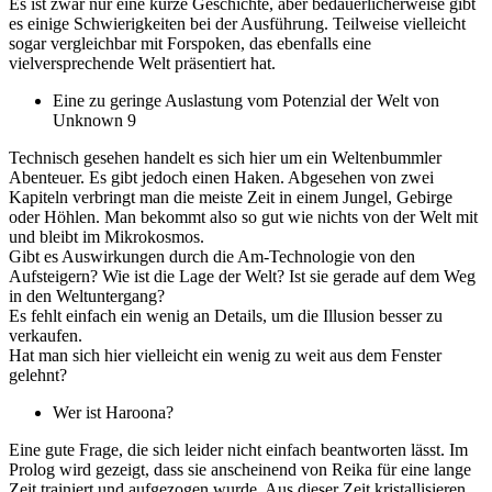
Es ist zwar nur eine kurze Geschichte, aber bedauerlicherweise gibt
es einige Schwierigkeiten bei der Ausführung. Teilweise vielleicht
sogar vergleichbar mit Forspoken, das ebenfalls eine
vielversprechende Welt präsentiert hat.
Eine zu geringe Auslastung vom Potenzial der Welt von
Unknown 9
Technisch gesehen handelt es sich hier um ein Weltenbummler
Abenteuer. Es gibt jedoch einen Haken. Abgesehen von zwei
Kapiteln verbringt man die meiste Zeit in einem Jungel, Gebirge
oder Höhlen. Man bekommt also so gut wie nichts von der Welt mit
und bleibt im Mikrokosmos.
Gibt es Auswirkungen durch die Am-Technologie von den
Aufsteigern? Wie ist die Lage der Welt? Ist sie gerade auf dem Weg
in den Weltuntergang?
Es fehlt einfach ein wenig an Details, um die Illusion besser zu
verkaufen.
Hat man sich hier vielleicht ein wenig zu weit aus dem Fenster
gelehnt?
Wer ist Haroona?
Eine gute Frage, die sich leider nicht einfach beantworten lässt. Im
Prolog wird gezeigt, dass sie anscheinend von Reika für eine lange
Zeit trainiert und aufgezogen wurde. Aus dieser Zeit kristallisieren