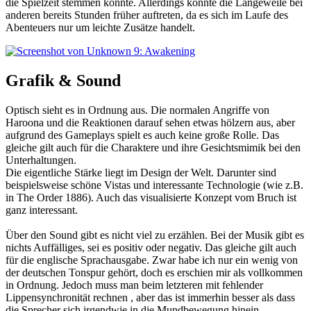
die Spielzeit stemmen konnte. Allerdings könnte die Langeweile bei
anderen bereits Stunden früher auftreten, da es sich im Laufe des
Abenteuers nur um leichte Zusätze handelt.
Grafik & Sound
Optisch sieht es in Ordnung aus. Die normalen Angriffe von
Haroona und die Reaktionen darauf sehen etwas hölzern aus, aber
aufgrund des Gameplays spielt es auch keine große Rolle. Das
gleiche gilt auch für die Charaktere und ihre Gesichtsmimik bei den
Unterhaltungen.
Die eigentliche Stärke liegt im Design der Welt. Darunter sind
beispielsweise schöne Vistas und interessante Technologie (wie z.B.
in The Order 1886). Auch das visualisierte Konzept vom Bruch ist
ganz interessant.
Über den Sound gibt es nicht viel zu erzählen. Bei der Musik gibt es
nichts Auffälliges, sei es positiv oder negativ. Das gleiche gilt auch
für die englische Sprachausgabe. Zwar habe ich nur ein wenig von
der deutschen Tonspur gehört, doch es erschien mir als vollkommen
in Ordnung. Jedoch muss man beim letzteren mit fehlender
Lippensynchronität rechnen , aber das ist immerhin besser als dass
die Sprecher sich irgendwie in die Mundbewegung hinein