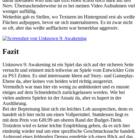
damit überladen wird und das trifft einen schon doch stark auf den
Nerv. Überraschenderweise ist es bei meinen Video Aufnahmen viel
weniger auffällig.
Weiterhin gab es Stellen, wo Texturen im Hintergrund erst als weiße
Flächen aufpoppen, bevor sie sich materialisieren. Es ist zwar nicht
so oft, aber das weiße aufflackern war bemerkbar aggressiv.
Fazit
Unknown 9: Awakening ist ein Spiel das sich auf der sicheren Seite
versucht und erinnert mich teilweise an Spiele vom Entwickler Grin
zu PS3 Zeiten. Es sind interessante Ideen auf Story- und Gameplay-
Ebene da, aber keines von beiden wird richtig ausgereizt.
Vermutlich war man hier ein wenig zu ambitioniert und es musste
einiges auf dem Schneidetisch zurückgelassen werden. Wie bei
vielen anderen Spielen ist der Ansatz da, aber es hapert in der
Ausführung.
Bei der Bepreisung lässt sich ein leichtes Lob aussprechen, denn es
handelt sich hier nicht um einen Vollpreistitel. Stattdessen liegt es
mit dem Preis von €49,99 am oberen Rand der Budget-Titeln.
Trotzdem wird es keine leichte Empfehlung geben, da es sich hier
eindeutig wieder mal um eine spezifische Geschmackssache handelt.
Aufgrund eines fehlenden Demos empfehle ich einen Blick auf das