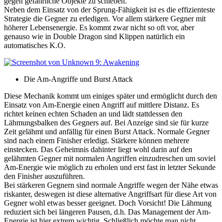
gegen gefährliche Objekte zu schieben.
Neben dem Einsatz von der Sprung-Fähigkeit ist es die effizienteste
Strategie die Gegner zu erledigen. Vor allem stärkere Gegner mit
höherer Lebensenergie. Es kommt zwar nicht so oft vor, aber
genauso wie in Double Dragon sind Klippen natürlich ein
automatisches K.O.
Die Am-Angriffe und Burst Attack
Diese Mechanik kommt um einiges später und ermöglicht durch den
Einsatz von Am-Energie einen Angriff auf mittlere Distanz. Es
richtet keinen echten Schaden an und lädt stattdessen den
Lähmungsbalken des Gegners auf. Bei Anzeige sind sie für kurze
Zeit gelähmt und anfällig für einen Burst Attack. Normale Gegner
sind nach einem Finisher erledigt. Stärkere können mehrere
einstecken. Das Geheimnis dahinter liegt wohl darin auf den
gelähmten Gegner mit normalen Angriffen einzudreschen um soviel
Am-Energie wie möglich zu erholen und erst fast in letzter Sekunde
den Finisher auszuführen.
Bei stärkeren Gegnern sind normale Angriffe wegen der Nähe etwas
riskanter, deswegen ist diese alternative Angriffsart für diese Art von
Gegner wohl etwas besser geeignet. Doch Vorsicht! Die Lähmung
reduziert sich bei längeren Pausen, d.h. Das Management der Am-
Energie ist hier extrem wichtig. Schließlich möchte man nicht