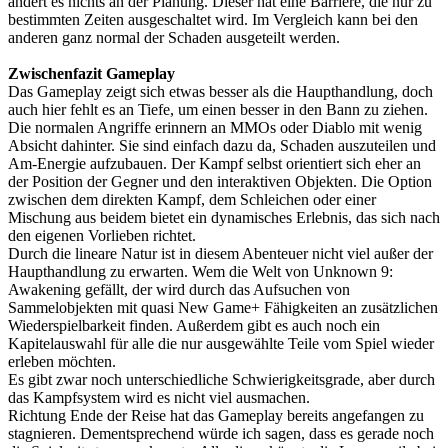
ändert es nichts an der Planung. Dieser hat eine Barriere, die nur zu
bestimmten Zeiten ausgeschaltet wird. Im Vergleich kann bei den
anderen ganz normal der Schaden ausgeteilt werden.
Zwischenfazit Gameplay
Das Gameplay zeigt sich etwas besser als die Haupthandlung, doch
auch hier fehlt es an Tiefe, um einen besser in den Bann zu ziehen.
Die normalen Angriffe erinnern an MMOs oder Diablo mit wenig
Absicht dahinter. Sie sind einfach dazu da, Schaden auszuteilen und
Am-Energie aufzubauen. Der Kampf selbst orientiert sich eher an
der Position der Gegner und den interaktiven Objekten. Die Option
zwischen dem direkten Kampf, dem Schleichen oder einer
Mischung aus beidem bietet ein dynamisches Erlebnis, das sich nach
den eigenen Vorlieben richtet.
Durch die lineare Natur ist in diesem Abenteuer nicht viel außer der
Haupthandlung zu erwarten. Wem die Welt von Unknown 9:
Awakening gefällt, der wird durch das Aufsuchen von
Sammelobjekten mit quasi New Game+ Fähigkeiten an zusätzlichen
Wiederspielbarkeit finden. Außerdem gibt es auch noch ein
Kapitelauswahl für alle die nur ausgewählte Teile vom Spiel wieder
erleben möchten.
Es gibt zwar noch unterschiedliche Schwierigkeitsgrade, aber durch
das Kampfsystem wird es nicht viel ausmachen.
Richtung Ende der Reise hat das Gameplay bereits angefangen zu
stagnieren. Dementsprechend würde ich sagen, dass es gerade noch