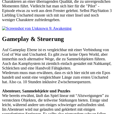
Charakteren an einer überragenden Qualität, die zu unvergesslichen
Momenten führt. Vielleicht hat man sich hier für die "Pilot" -
Episode etwas zu weit aus dem Fenster gelehnt. Selbst PlayStation 3
Liebling Uncharted musste sich mit nur einer Insel und noch
weniger Charaktere zufriedengeben.
Gameplay & Steuerung
Auf Gameplay Ebene ist es vergleichbar mit einer Verbindung von
God of War und Uncharted. Es gibt zwar keine Open World, aber
immerhin noch alternative Wege, die zu Sammelobjekten führen.
Auch das Kampfsystem ist ziemlich einfach gestaltet mit Nahkampf,
Schleichen und eine Handvoll Fähigkeiten.
Wiederum muss man erwähnen, dass es sich hier nicht um ein Epos
handelt und somit eine vergleichbare Länge zum ersten Uncharted
hat. Also ca. 10 Stunden inklusive Zwischensequenzen.
Abenteuer, Sammelobjekte und Puzzles
Wie bereits erwähnt, läuft das Spiel linear mit “Abzweigungen” zu
versteckten Objekten, die teilweise Stärkungen bieten. Einige sind
leicht, während andere um einiges schwieriger aufzufinden sind.
Im Abenteuer wird nur gelaufen und geklettert mit einigen
vorgefertigten Sprüngen. Es sollte also niemandem schwer fallen