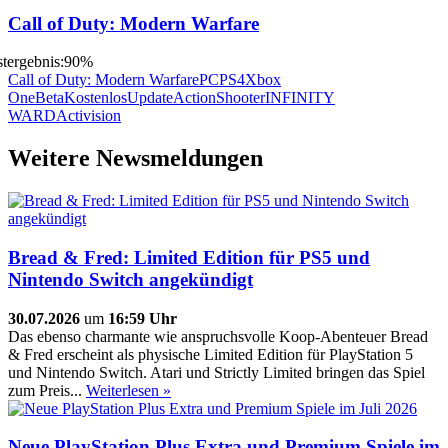
Call of Duty: Modern Warfare
Call of Duty: Modern Warfare
PC
PS4
Xbox
One
Beta
Kostenlos
Update
Action
Shooter
INFINITY
WARD
Activision
Weitere Newsmeldungen
Bread & Fred: Limited Edition für PS5 und
Nintendo Switch angekündigt
30.07.2026
um
16:59 Uhr
Das ebenso charmante wie anspruchsvolle Koop-Abenteuer Bread
& Fred erscheint als physische Limited Edition für PlayStation 5
und Nintendo Switch. Atari und Strictly Limited bringen das Spiel
zum Preis...
Weiterlesen »
Neue PlayStation Plus Extra und Premium Spiele im