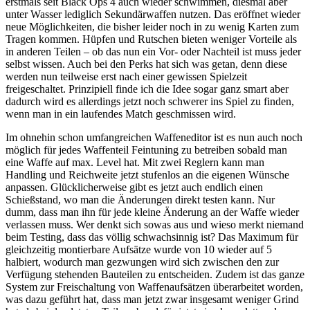
erstmals seit Black Ops 4 auch wieder schwimmen, diesmal aber
unter Wasser lediglich Sekundärwaffen nutzen. Das eröffnet wieder
neue Möglichkeiten, die bisher leider noch in zu wenig Karten zum
Tragen kommen. Hüpfen und Rutschen bieten weniger Vorteile als
in anderen Teilen – ob das nun ein Vor- oder Nachteil ist muss jeder
selbst wissen. Auch bei den Perks hat sich was getan, denn diese
werden nun teilweise erst nach einer gewissen Spielzeit
freigeschaltet. Prinzipiell finde ich die Idee sogar ganz smart aber
dadurch wird es allerdings jetzt noch schwerer ins Spiel zu finden,
wenn man in ein laufendes Match geschmissen wird.
Im ohnehin schon umfangreichen Waffeneditor ist es nun auch noch
möglich für jedes Waffenteil Feintuning zu betreiben sobald man
eine Waffe auf max. Level hat. Mit zwei Reglern kann man
Handling und Reichweite jetzt stufenlos an die eigenen Wünsche
anpassen. Glücklicherweise gibt es jetzt auch endlich einen
Schießstand, wo man die Änderungen direkt testen kann. Nur
dumm, dass man ihn für jede kleine Änderung an der Waffe wieder
verlassen muss. Wer denkt sich sowas aus und wieso merkt niemand
beim Testing, dass das völlig schwachsinnig ist? Das Maximum für
gleichzeitig montierbare Aufsätze wurde von 10 wieder auf 5
halbiert, wodurch man gezwungen wird sich zwischen den zur
Verfügung stehenden Bauteilen zu entscheiden. Zudem ist das ganze
System zur Freischaltung von Waffenaufsätzen überarbeitet worden,
was dazu geführt hat, dass man jetzt zwar insgesamt weniger Grind