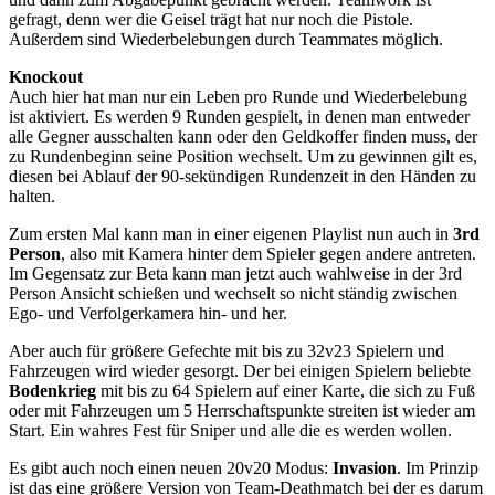
gefragt, denn wer die Geisel trägt hat nur noch die Pistole.
Außerdem sind Wiederbelebungen durch Teammates möglich.
Knockout
Auch hier hat man nur ein Leben pro Runde und Wiederbelebung
ist aktiviert. Es werden 9 Runden gespielt, in denen man entweder
alle Gegner ausschalten kann oder den Geldkoffer finden muss, der
zu Rundenbeginn seine Position wechselt. Um zu gewinnen gilt es,
diesen bei Ablauf der 90-sekündigen Rundenzeit in den Händen zu
halten.
Zum ersten Mal kann man in einer eigenen Playlist nun auch in
3rd
Person
, also mit Kamera hinter dem Spieler gegen andere antreten.
Im Gegensatz zur Beta kann man jetzt auch wahlweise in der 3rd
Person Ansicht schießen und wechselt so nicht ständig zwischen
Ego- und Verfolgerkamera hin- und her.
Aber auch für größere Gefechte mit bis zu 32v23 Spielern und
Fahrzeugen wird wieder gesorgt. Der bei einigen Spielern beliebte
Bodenkrieg
mit bis zu 64 Spielern auf einer Karte, die sich zu Fuß
oder mit Fahrzeugen um 5 Herrschaftspunkte streiten ist wieder am
Start. Ein wahres Fest für Sniper und alle die es werden wollen.
Es gibt auch noch einen neuen 20v20 Modus:
Invasion
. Im Prinzip
ist das eine größere Version von Team-Deathmatch bei der es darum