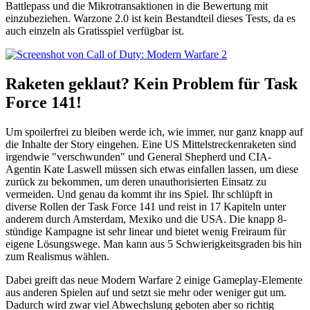
Battlepass und die Mikrotransaktionen in die Bewertung mit
einzubeziehen. Warzone 2.0 ist kein Bestandteil dieses Tests, da es
auch einzeln als Gratisspiel verfügbar ist.
Raketen geklaut? Kein Problem für Task
Force 141!
Um spoilerfrei zu bleiben werde ich, wie immer, nur ganz knapp auf
die Inhalte der Story eingehen. Eine US Mittelstreckenraketen sind
irgendwie "verschwunden" und General Shepherd und CIA-
Agentin Kate Laswell müssen sich etwas einfallen lassen, um diese
zurück zu bekommen, um deren unauthorisierten Einsatz zu
vermeiden. Und genau da kommt ihr ins Spiel. Ihr schlüpft in
diverse Rollen der Task Force 141 und reist in 17 Kapiteln unter
anderem durch Amsterdam, Mexiko und die USA. Die knapp 8-
stündige Kampagne ist sehr linear und bietet wenig Freiraum für
eigene Lösungswege. Man kann aus 5 Schwierigkeitsgraden bis hin
zum Realismus wählen.
Dabei greift das neue Modern Warfare 2 einige Gameplay-Elemente
aus anderen Spielen auf und setzt sie mehr oder weniger gut um.
Dadurch wird zwar viel Abwechslung geboten aber so richtig