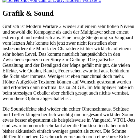
Grafik & Sound
Grafisch ist Modern Warfare 2 wieder auf einem sehr hohen Niveau
und sowohl die Kampagne als auch der Multiplayer sehen erneut
extrem gut und realistisch aus. Eine riesige Steigerung zu Vanguard
vom letzten Jahr konnte ich jetzt zwar nicht feststellen aber
insbesondere die Mimik der Charaktere ist hier wirklich auf einem
sehr hohen Level. Das kommt natürlich hauptsächlich in den
Zwischensequenzen der Story zur Geltung. Die grafische
Gestaltung und der Detailgrad der Maps gefällt mir gut, die vielen
Effekte, wie Qualm, Rauch, Feuer sehen zwar toll aus, behindern
die Sicht aber immens. Weniger ist eben manchmal doch mehr.
Höher Aufgelöste Texturen können auf Wunsch gestreamt werden
und erfordern dann nochmal bis zu 24 GB. Im Multiplayer habe ich
beim stressigen Geballer aber ehrlich gesagt auch nichts vermisst,
wenn diese Option abgeschaltet ist.
Die Soundeffekte sind wieder ein echter Ohrenschmaus. Schüsse
und Treffer klingen herrlich wuchtig und insgesamt wirkt der Sound
etwas besser abgestimmt als beispielsweise in Vanguard. VTOL-Jets
sind zwar immernoch sehr laut aber die Punkteserien haben mich
bisher akkustisch einfach weniger gestört als zuvor. Die Schritte
dürften für meinen Geschmack gerne auch noch eine ganze Ecke