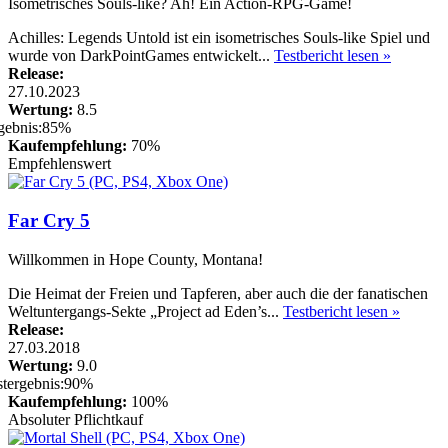
Isometrisches Souls-like? Ah! Ein Action-RPG-Game!
Achilles: Legends Untold ist ein isometrisches Souls-like Spiel und
wurde von DarkPointGames entwickelt...
Testbericht lesen »
Release:
27.10.2023
Wertung:
8.5
Kaufempfehlung:
70%
Empfehlenswert
Far Cry 5
Willkommen in Hope County, Montana!
Die Heimat der Freien und Tapferen, aber auch die der fanatischen
Weltuntergangs-Sekte „Project ad Eden’s...
Testbericht lesen »
Release:
27.03.2018
Wertung:
9.0
Kaufempfehlung:
100%
Absoluter Pflichtkauf