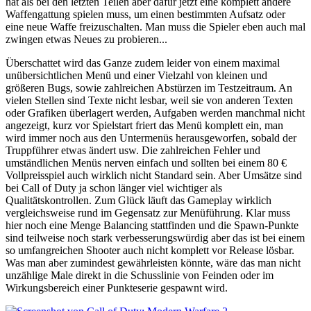
hat als bei den letzten Teilen aber dafür jetzt eine komplett andere
Waffengattung spielen muss, um einen bestimmten Aufsatz oder
eine neue Waffe freizuschalten. Man muss die Spieler eben auch mal
zwingen etwas Neues zu probieren...
Überschattet wird das Ganze zudem leider von einem maximal
unübersichtlichen Menü und einer Vielzahl von kleinen und
größeren Bugs, sowie zahlreichen Abstürzen im Testzeitraum. An
vielen Stellen sind Texte nicht lesbar, weil sie von anderen Texten
oder Grafiken überlagert werden, Aufgaben werden manchmal nicht
angezeigt, kurz vor Spielstart friert das Menü komplett ein, man
wird immer noch aus den Untermenüs herausgeworfen, sobald der
Truppführer etwas ändert usw. Die zahlreichen Fehler und
umständlichen Menüs nerven einfach und sollten bei einem 80 €
Vollpreisspiel auch wirklich nicht Standard sein. Aber Umsätze sind
bei Call of Duty ja schon länger viel wichtiger als
Qualitätskontrollen. Zum Glück läuft das Gameplay wirklich
vergleichsweise rund im Gegensatz zur Menüführung. Klar muss
hier noch eine Menge Balancing stattfinden und die Spawn-Punkte
sind teilweise noch stark verbesserungswürdig aber das ist bei einem
so umfangreichen Shooter auch nicht komplett vor Release lösbar.
Was man aber zumindest gewährleisten könnte, wäre das man nicht
unzählige Male direkt in die Schusslinie von Feinden oder im
Wirkungsbereich einer Punkteserie gespawnt wird.