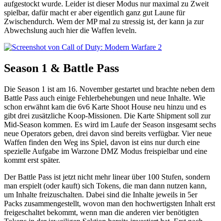
aufgestockt wurde. Leider ist dieser Modus nur maximal zu Zweit
spielbar, dafür macht er aber eigentlich ganz gut Laune für
Zwischendurch. Wem der MP mal zu stressig ist, der kann ja zur
Abwechslung auch hier die Waffen leveln.
Season 1 & Battle Pass
Die Season 1 ist am 16. November gestartet und brachte neben dem
Battle Pass auch einige Fehlerbehebungen und neue Inhalte. Wie
schon erwähnt kam die 6v6 Karte Shoot House neu hinzu und es
gibt drei zusätzliche Koop-Missionen. Die Karte Shipment soll zur
Mid-Season kommen. Es wird im Laufe der Season insgesamt sechs
neue Operators geben, drei davon sind bereits verfügbar. Vier neue
Waffen finden den Weg ins Spiel, davon ist eins nur durch eine
spezielle Aufgabe im Warzone DMZ Modus freispielbar und eine
kommt erst später.
Der Battle Pass ist jetzt nicht mehr linear über 100 Stufen, sondern
man erspielt (oder kauft) sich Tokens, die man dann nutzen kann,
um Inhalte freizuschalten. Dabei sind die Inhalte jeweils in 5er
Packs zusammengestellt, wovon man den hochwertigsten Inhalt erst
freigeschaltet bekommt, wenn man die anderen vier benötigten