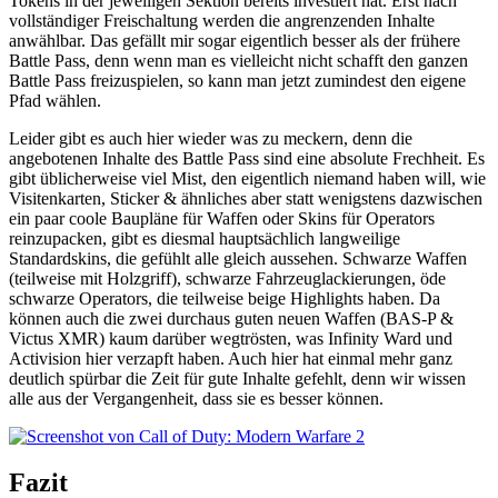
Tokens in der jeweiligen Sektion bereits investiert hat. Erst nach
vollständiger Freischaltung werden die angrenzenden Inhalte
anwählbar. Das gefällt mir sogar eigentlich besser als der frühere
Battle Pass, denn wenn man es vielleicht nicht schafft den ganzen
Battle Pass freizuspielen, so kann man jetzt zumindest den eigene
Pfad wählen.
Leider gibt es auch hier wieder was zu meckern, denn die
angebotenen Inhalte des Battle Pass sind eine absolute Frechheit. Es
gibt üblicherweise viel Mist, den eigentlich niemand haben will, wie
Visitenkarten, Sticker & ähnliches aber statt wenigstens dazwischen
ein paar coole Baupläne für Waffen oder Skins für Operators
reinzupacken, gibt es diesmal hauptsächlich langweilige
Standardskins, die gefühlt alle gleich aussehen. Schwarze Waffen
(teilweise mit Holzgriff), schwarze Fahrzeuglackierungen, öde
schwarze Operators, die teilweise beige Highlights haben. Da
können auch die zwei durchaus guten neuen Waffen (BAS-P &
Victus XMR) kaum darüber wegtrösten, was Infinity Ward und
Activision hier verzapft haben. Auch hier hat einmal mehr ganz
deutlich spürbar die Zeit für gute Inhalte gefehlt, denn wir wissen
alle aus der Vergangenheit, dass sie es besser können.
Fazit