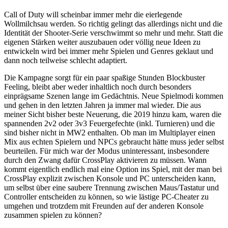
Call of Duty will scheinbar immer mehr die eierlegende
Wollmilchsau werden. So richtig gelingt das allerdings nicht und die
Identität der Shooter-Serie verschwimmt so mehr und mehr. Statt die
eigenen Stärken weiter auszubauen oder völlig neue Ideen zu
entwickeln wird bei immer mehr Spielen und Genres geklaut und
dann noch teilweise schlecht adaptiert.
Die Kampagne sorgt für ein paar spaßige Stunden Blockbuster
Feeling, bleibt aber weder inhaltlich noch durch besonders
einprägsame Szenen lange im Gedächtnis. Neue Spielmodi kommen
und gehen in den letzten Jahren ja immer mal wieder. Die aus
meiner Sicht bisher beste Neuerung, die 2019 hinzu kam, waren die
spannenden 2v2 oder 3v3 Feuergefechte (inkl. Turnieren) und die
sind bisher nicht in MW2 enthalten. Ob man im Multiplayer einen
Mix aus echten Spielern und NPCs gebraucht hätte muss jeder selbst
beurteilen. Für mich war der Modus uninteressant, insbesondere
durch den Zwang dafür CrossPlay aktivieren zu müssen. Wann
kommt eigentlich endlich mal eine Option ins Spiel, mit der man bei
CrossPlay explizit zwischen Konsole und PC unterscheiden kann,
um selbst über eine saubere Trennung zwischen Maus/Tastatur und
Controller entscheiden zu können, so wie lästige PC-Cheater zu
umgehen und trotzdem mit Freunden auf der anderen Konsole
zusammen spielen zu können?