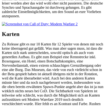
leiser werden aber das wird wohl eher nicht passieren. Die deutsche
Synchro und Sprachausgabe ist durchweg gelungen. Es gibt
zahlreiche Einstellmöglichkeiten, um den Sound an eure Vorlieben
anzupassen.
Karten
Zu Release gibt es nur 10 Karten für 12 Spieler von denen mir noch
keine überragend gut gefällt. Was man aber sagen muss, ist dass die
Karten sich stark unterscheiden, sowohl optisch als auch vom
generellen Aufbau. Es gibt zum Beispiel eine Rennstrecke inkl.
Boxengasse, ein Hotel, einen Botschaftskomplex, eine
Nervenheilanstalt, einen extrem schlauchigen Grenzübergang oder
eine alte Burg. Das Museum, das viele von euch vielleicht schon in
der Beta gespielt haben ist aktuell übrigens nicht in der Rotation,
weil die Karte überarbeitet wird. Auch bei den anderen Karten
müsste hier und da noch nachgebessert werden, insbesondere was
die oben bereits erwähnten Spawn-Punkte angeht aber das ist ja nun
wirklich nichts neues bei CoD. Die Sichtbarkeit von Spielern ist
teilweise sehr schlecht, was durch die Möglichkeit sich an Kanten
aufzustützen seit Modern Warefare 2019 noch deutlich
verschlechtert wurde. Hier fehlt es an Kontrast und Farbe. Rushen