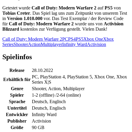
Getestet wurde
Call of Duty: Modern Warfare 2
auf
PS5
von
Tobias Creter
. Das Spiel lag uns zum Zeitpunkt von unserem Test
in
Version 1.010.000
vor. Das Test Exemplar / der Review Code
für
Call of Duty: Modern Warfare 2
wurde uns von
Activision
Blizzard
kostenlos zur Verfügung gestellt. Vielen Dank!
Call of Duty: Modern Warfare 2
PC
PS4
PS5
Xbox One
Xbox
Series
Shooter
Action
Multiplayer
Infinity Ward
Activision
Spielinfos
Release
28.10.2022
PC
,
PlayStation 4
,
PlayStation 5
,
Xbox One
,
Xbox
Erhältlich für
Series X|S
Genre
Shooter, Action, Multiplayer
Spieler
1-2 (offline) /2-64 (online)
Sprache
Deutsch, Englisch
Untertitel
Deutsch, Englisch
Entwickler
Infinity Ward
Publisher
Activision
Größe
90 GB