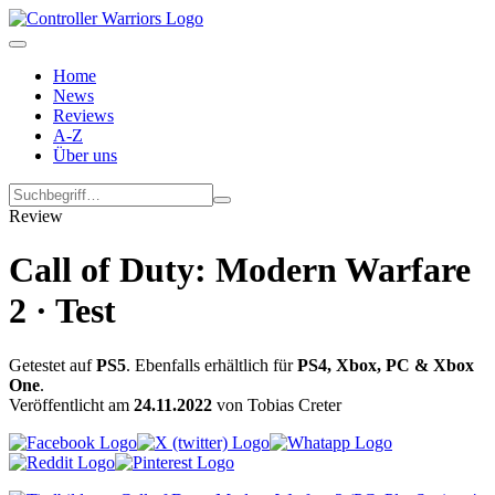
Home
News
Reviews
A-Z
Über uns
Review
Call of Duty: Modern Warfare
2 · Test
Getestet auf
PS5
. Ebenfalls erhältlich für
PS4, Xbox, PC & Xbox
One
.
Veröffentlicht am
24.11.2022
von Tobias Creter