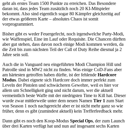
geht als erstes Team 1500 Punkte zu erreichen. Das Besondere
daran ist, dass jedes Team zusätzlich noch 20 KI-Mitspieler
bekommt. Also sind eigentlich sogar 80 Kämpfer gleichzeitig auf
der etwas größeren Karte – absolutes Chaos ist somit
vorprogrammiert.
Bisher gibt es weder Feuergefecht, noch irgendwelche Party-Modi,
wie Waffenspiel, Eine im Lauf oder Requisite. Die Chancen dürften
aber gut stehen, dass davon noch einige Modi kommen werden, da
die Zeit bis zum nächsten Teil der Call of Duty Reihe diesmal ja 2
Jahre sein soll.
Auch die in Vanguard neu eingeführten Modi Champion Hill und
Patroille sind in MW2 nicht zu finden. Was einige CoD-Fans aber
am härtesten getroffen haben dürfte, ist der fehlende
Hardcore
Modus
. Dabei eignete sich Hardcore doch immer perfekt zum
Leveln der Pistolen und schwächeren Gewehre, weil es hier vor
allem um Schnelligkeit ging und nicht darum, wer die aktuell
vermeintlich beste Waffe mit der niedrigsten Time to Kill hat. Dieser
wurde zwar mittlerweile unter dem neuen Namen
Tier 1
zum Start
von Season 1 noch nachgereicht aber er ist nicht mehr ganz so wie
früher, denn es gibt (zumindest aktuell) kein Trefferfeedback mehr.
Dann gibt es noch den Koop-Modus
Special Ops
, der zum Launch
über drei Karten verfügt hat und nun auf insgesamt sechs Karten