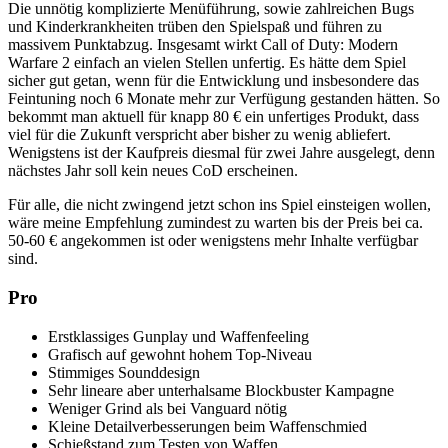
Die unnötig komplizierte Menüführung, sowie zahlreichen Bugs
und Kinderkrankheiten trüben den Spielspaß und führen zu
massivem Punktabzug. Insgesamt wirkt Call of Duty: Modern
Warfare 2 einfach an vielen Stellen unfertig. Es hätte dem Spiel
sicher gut getan, wenn für die Entwicklung und insbesondere das
Feintuning noch 6 Monate mehr zur Verfügung gestanden hätten. So
bekommt man aktuell für knapp 80 € ein unfertiges Produkt, dass
viel für die Zukunft verspricht aber bisher zu wenig abliefert.
Wenigstens ist der Kaufpreis diesmal für zwei Jahre ausgelegt, denn
nächstes Jahr soll kein neues CoD erscheinen.
Für alle, die nicht zwingend jetzt schon ins Spiel einsteigen wollen,
wäre meine Empfehlung zumindest zu warten bis der Preis bei ca.
50-60 € angekommen ist oder wenigstens mehr Inhalte verfügbar
sind.
Pro
Erstklassiges Gunplay und Waffenfeeling
Grafisch auf gewohnt hohem Top-Niveau
Stimmiges Sounddesign
Sehr lineare aber unterhalsame Blockbuster Kampagne
Weniger Grind als bei Vanguard nötig
Kleine Detailverbesserungen beim Waffenschmied
Schießstand zum Testen von Waffen