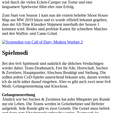
wird durch die vielen Ecken-Camper zur Tortur und eine
langsamere Spielweise führt eher zum Erfolg.
Zum Start von Season 1 kam nun die extrem beliebte Shoot House
Map aus MW 2019 hinzu und es wurde offiziell bekannt gegeben,
dass der All-Time Klassiker Shipment innerhalb der Season 1
kommen wird. Beides sind perfekte Karten für schnellere Matches
und den Waffen- und Camo Grind.
Spielmodi
Bei den 6v6 Spielmodi sind natürlich die üblichen Verdächtigen
wieder dabei: Team-Deathmatch, Frei für Alle, Herrschaft, Suchen
& Zerstören, Hauptquartier, Abschuss Bestätigt und Stellung. Die
sollten jedem CoD-Spieler ausreichend bekannt sein, darum werden
ich da nicht näher darauf eingehen. Aber es gibt auch zwei neue 6v6
Modi: Gefangenenrettung und Knockout.
Gefangenenrettung
Ähnlich wie bei Suchen & Zerstören hat jeder Mitspieler pro Runde
nur ein Leben. Die Teams werden in Geiselnehmer und Befreier
aufgeteilt. Jede Runde gibt es zwei Geiseln. Die Geisel muss befreit
und dann zum Abgabepunkt gebracht werden. Teamwork ist